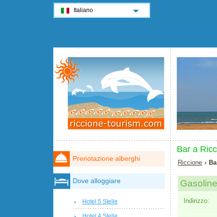
Italiano
Bar a Ricc
Prenotazione alberghi
Riccione
› Ba
Dove alloggiare
Gasolin
Indirizzo:
Hotel 5 Stelle
Hotel 4 Stelle