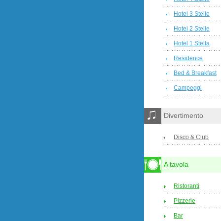
Hotel 3 Stelle
Hotel 2 Stelle
Hotel 1 Stella
Residence
Bed & Breakfast
Campeggi
Divertimento
Disco & Club
A tavola
Ristoranti
Pizzerie
Bar