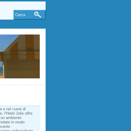
Cerca
a e nel cuore di
, l'Hotel Jolie offre
 un ambiente
rredate in modo
ecente
izzatore indipendente