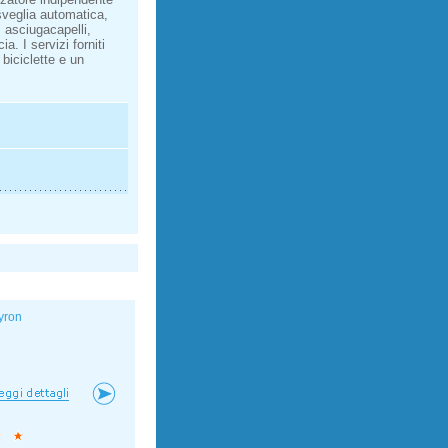
sveglia automatica,
 asciugacapelli,
a. I servizi forniti
biciclette e un
yron