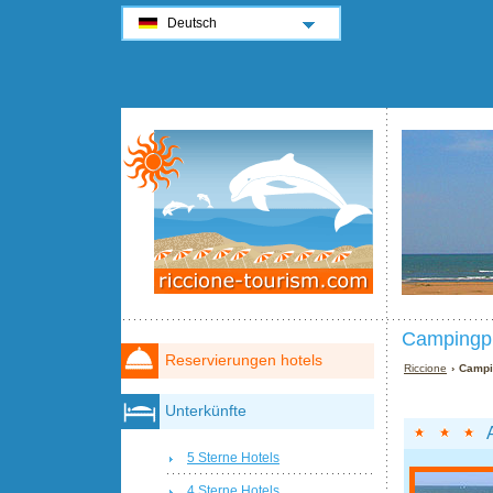
Deutsch
Campingpl
Reservierungen hotels
Riccione
› Campi
Unterkünfte
5 Sterne Hotels
4 Sterne Hotels