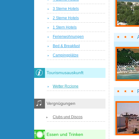
3 Sterne Hotels
2 Sterne Hotels
1 Stern Hotels
Ferienwohnungen
Bed & Breakfast
Campingplätze
Tourismusauskunft
Wetter Rccione
Vergnügungen
Clubs und Discos
Essen und Trinken