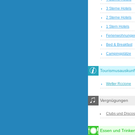
3 Sterne Hotels
2 Sterne Hotels
1 Stern Hotels
Ferienwohnunge
Bed & Breakfast
Campingplätze
Tourismusauskunf
Wetter Rccione
Vergnügungen
Clubs und Discos
Essen und Trinke