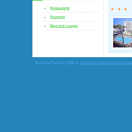
Restaurants
Pizzerien
Bars und Lounge
Riccione Tourism 2026 ©
Sitemap
Kontakt
Impressum
Dat