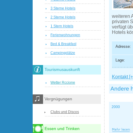
3 Sterne Hotels
weiteren 
2 Sterne Hotels
privaten 
1 Stern Hotels
verfügt ü
Hotels kö
Ferienwohnungen
Bed & Breakfast
Adresse:
Campingplätze
Lage:
Tourismusauskunft
Kontakt [+
Wetter Rccione
Andere h
Vergnügungen
2000
Clubs und Discos
Essen und Trinken