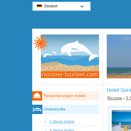
Deutsch
Hotel Sor
Reservierungen hotels
Riccione
›
3 
Unterkünfte
5 Sterne Hotels
4 Sterne Hotels