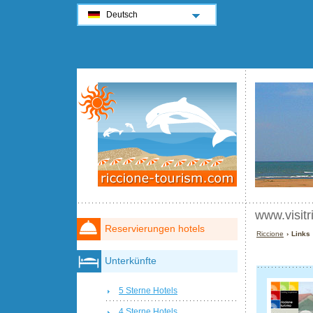
Deutsch
www.visit
Reservierungen hotels
Riccione
› Links 
Unterkünfte
5 Sterne Hotels
4 Sterne Hotels