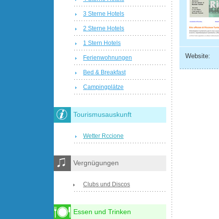
3 Sterne Hotels
2 Sterne Hotels
1 Stern Hotels
Website:
Ferienwohnungen
Bed & Breakfast
Campingplätze
Tourismusauskunft
Wetter Rccione
Vergnügungen
Clubs und Discos
Essen und Trinken