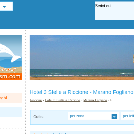
Hotel 3 Stelle a Riccione - Marano Fogliano
rghi
Riccione
›
Hotel 3 Stelle a Riccione
›
Marano Fogliano
› L
per zona
per let
Ordina: