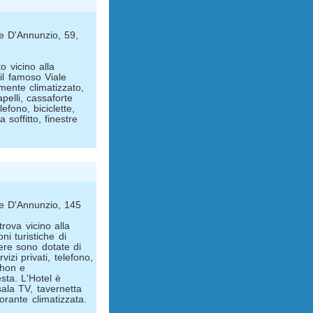
le D'Annunzio, 59,
o vicino alla
il famoso Viale
ente climatizzato,
apelli, cassaforte
lefono, biciclette,
 soffitto, finestre
ele D'Annunzio, 145
trova vicino alla
oni turistiche di
ere sono dotate di
izi privati, telefono,
phon e
esta. L'Hotel è
sala TV, tavernetta
torante climatizzata.