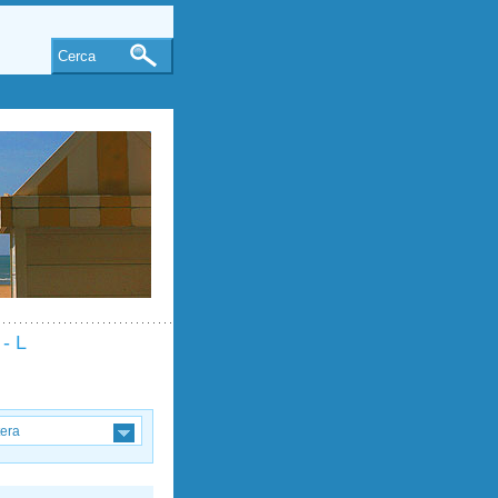
Cerca
 - L
tera