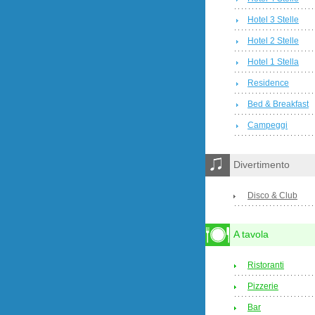
Hotel 3 Stelle
Hotel 2 Stelle
Hotel 1 Stella
Residence
Bed & Breakfast
Campeggi
Divertimento
Disco & Club
A tavola
Ristoranti
Pizzerie
Bar