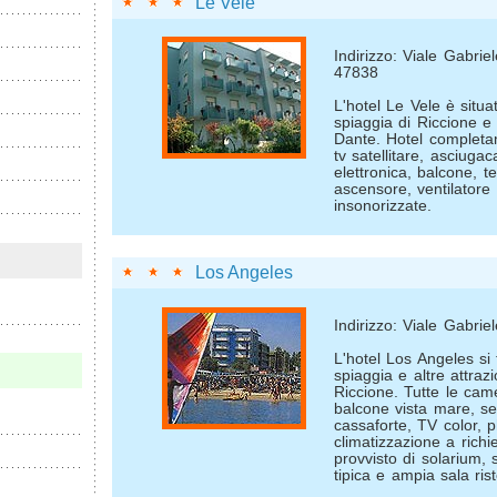
Le Vele
Indirizzo: Viale Gabrie
47838
L'hotel Le Vele è situat
spiaggia di Riccione e 
Dante. Hotel completam
tv satellitare, asciugac
elettronica, balcone, te
ascensore, ventilatore a
insonorizzate.
Los Angeles
Indirizzo: Viale Gabri
L'hotel Los Angeles si 
spiaggia e altre attrazi
Riccione. Tutte le cam
balcone vista mare, serv
cassaforte, TV color, 
climatizzazione a richi
provvisto di solarium, 
tipica e ampia sala ris