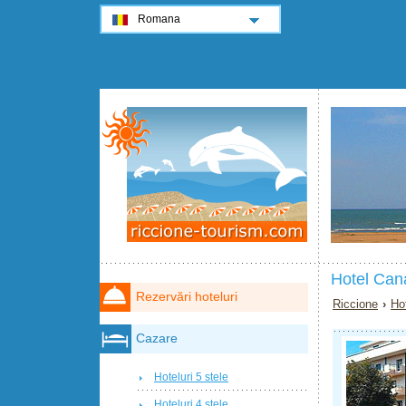
Romana
Hotel Can
Rezervări hoteluri
Riccione
›
Ho
Cazare
Hoteluri 5 stele
Hoteluri 4 stele