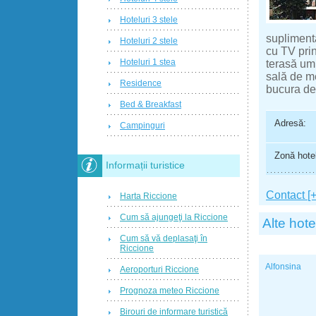
Hoteluri 3 stele
suplimenta
Hoteluri 2 stele
cu TV prin 
Hoteluri 1 stea
terasă umb
sală de me
Residence
bucura de
Bed & Breakfast
Adresă:
Campinguri
Zonă hotel
Informații turistice
Contact [+
Harta Riccione
Cum să ajungeţi la Riccione
Alte hote
Cum să vă deplasaţi în
Riccione
Alfonsina
Aeroporturi Riccione
Prognoza meteo Riccione
Birouri de informare turistică