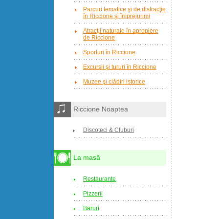
Parcuri tematice şi de distracţie
în Riccione şi împrejurimi
Atracţii naturale în apropiere
de Riccione
Sporturi în Riccione
Excursii şi tururi în Riccione
Muzee şi clădiri istorice
Riccione Noaptea
Discoteci & Cluburi
La masă
Restaurante
Pizzerii
Baruri