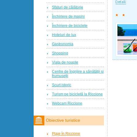
Sfaturi de călătorie
Închiriere de maşini
Închiriere de biciclete
Hoteluri de lux
Gastronomia
Shopping
Viaţa de noapte
Centre de îngrijire a sănătăţii şi
frumuseţii
Scurt istoric
Turism pe bicicletă la Riccione
Webcam Riccione
Obiective turistice
Plaje în Riccione