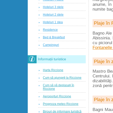
anume, în 
Hoteluri 3 stele
numite ba
Hoteluri 2 stele
Plaje în 
Hoteluri 1 stea
Residence
Bagno Ale 
Abissinia. 
Bed & Breakfast
cu piciorul
Campinguri
Fontanelle
Informații turistice
Plaje în 
Harta Riccione
Mastro Bea
Centrului.
Cum să ajungeţi la Riccione
dizabilităţ
zonă pentr
Cum să vă deplasaţi în
Riccione
Aeroporturi Riccione
Plaje în 
Prognoza meteo Riccione
Bagni Maur
Birouri de informare turistică