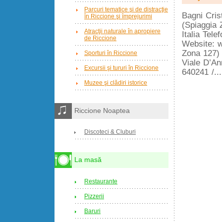
Parcuri tematice şi de distracţie
Bagni Cris
în Riccione şi împrejurimi
(Spiaggia 
Atracţii naturale în apropiere
Italia Tel
de Riccione
Website: w
Zona 127)
Sporturi în Riccione
Viale D’An
Excursii şi tururi în Riccione
640241 /..
Muzee şi clădiri istorice
Riccione Noaptea
Discoteci & Cluburi
La masă
Restaurante
Pizzerii
Baruri