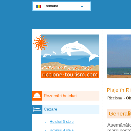
Romana
Plaje în R
Rezervări hoteluri
Riccione
› Obi
Cazare
Generalit
Hoteluri 5 stele
Asemănător
mărgineşte
Hoteluri 4 stele