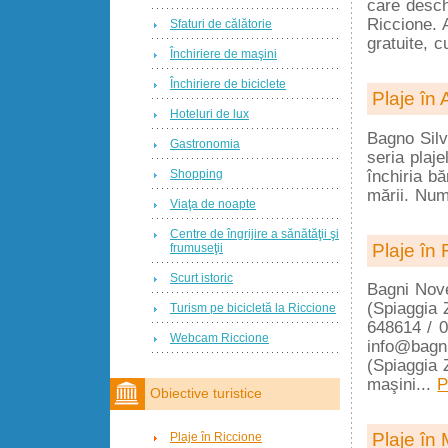
care desch
Riccione. A
Sfaturi de călătorie
gratuite, 
Închiriere de maşini
Închiriere de biciclete
Plaje în 
Hoteluri de lux
Bagno Sil
Gastronomia
seria plaje
Shopping
închiria b
mării. Num
Viaţa de noapte
Centre de îngrijire a sănătăţii şi
Plaje în
frumuseţii
Scurt istoric
Bagni Nove
(Spiaggia 
Turism pe bicicletă la Riccione
648614 / 
Webcam Riccione
info@bagni
(Spiaggia 
maşini...
P
Obiective turistice
Plaje în
Plaje în Riccione