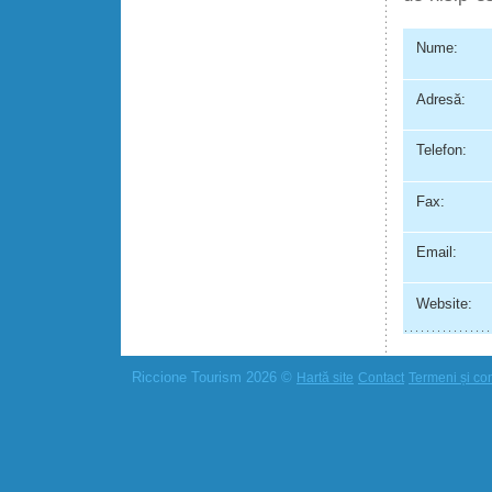
Nume:
Adresă:
Telefon:
Fax:
Email:
Website:
Riccione Tourism 2026 ©
Hartă site
Contact
Termeni și cond