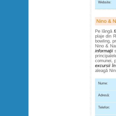
Website:
Nino & N
Pe lângă
f
plaje din R
bowling, p
Nino & Nan
informaţii
s
principalel
comunei, p
excursii în
aleagă Nin
Nume:
Adresă:
Telefon: