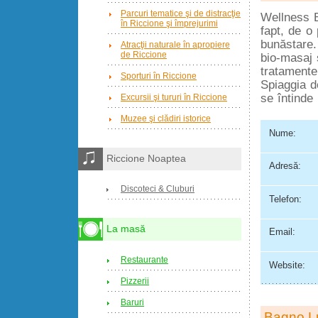
Parcuri tematice şi de distracţie
Wellness B
în Riccione şi împrejurimi
fapt, de o 
bunăstare. 
Atracţii naturale în apropiere
de Riccione
bio-masaj
tratamente
Sporturi în Riccione
Spiaggia d
se întinde
Excursii şi tururi în Riccione
Muzee şi clădiri istorice
Nume:
Riccione Noaptea
Adresă:
Discoteci & Cluburi
Telefon:
La masă
Email:
Restaurante
Website:
Pizzerii
Baruri
Bagno Lu