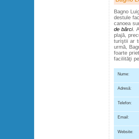
Bagno Luig
destule fac
canoea sun
de bărci
. 
plajă, pre
turiştii ar
urmă, Bagn
foarte pri
facilităţi 
Nume:
Adresă:
Telefon:
Email:
Website: