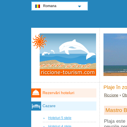
Romana
Plaje în z
Rezervări hoteluri
Riccione
›
Ob
Cazare
Mastro B
Hoteluri 5 stele
Plaja este
nevoile per
Hoteluri 4 stele