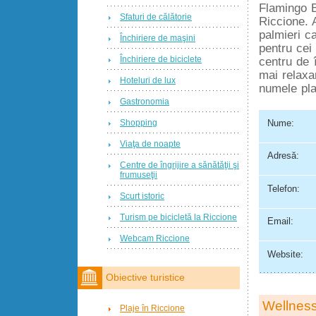
Flamingo 
Sfaturi de călătorie
Riccione. 
palmieri c
Închiriere de maşini
pentru cei 
Închiriere de biciclete
centru de î
mai relax
Hoteluri de lux
numele pla
Gastronomia
Nume:
Shopping
Viaţa de noapte
Adresă:
Centre de îngrijire a sănătăţii şi
frumuseţii
Telefon:
Scurt istoric
Turism pe bicicletă la Riccione
Email:
Webcam Riccione
Website:
Obiective turistice
Wellness
Plaje în Riccione