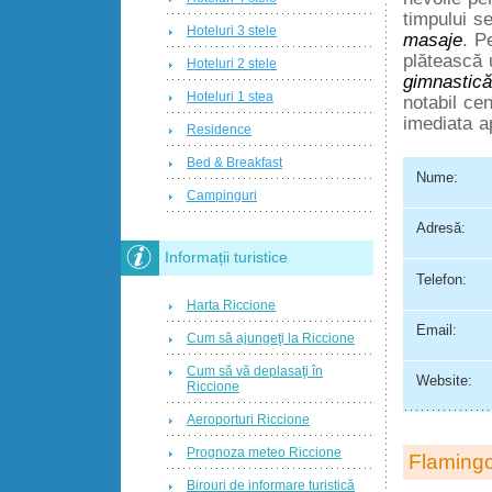
timpului s
Hoteluri 3 stele
masaje
. P
plătească 
Hoteluri 2 stele
gimnastică
Hoteluri 1 stea
notabil cen
imediata a
Residence
Bed & Breakfast
Nume:
Campinguri
Adresă:
Informații turistice
Telefon:
Harta Riccione
Email:
Cum să ajungeţi la Riccione
Cum să vă deplasaţi în
Website:
Riccione
Aeroporturi Riccione
Prognoza meteo Riccione
Flamingo
Birouri de informare turistică