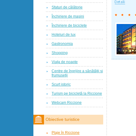
Sfaturi de călătorie
Închiriere de maşini
Închiriere de biciclete
Hoteluri de lux
Gastronomia
Shopping
Viaţa de noapte
Centre de îngrijire a sănătăţii şi
frumuseţii
Scurt istoric
Turism pe bicicletă la Riccione
Webcam Riccione
Obiective turistice
Plaje în Riccione