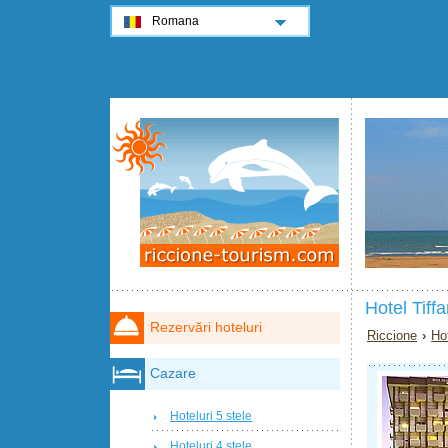
Romana
Hotel Tiff
Rezervări hoteluri
Riccione
›
Ho
Cazare
Hoteluri 5 stele
Hoteluri 4 stele