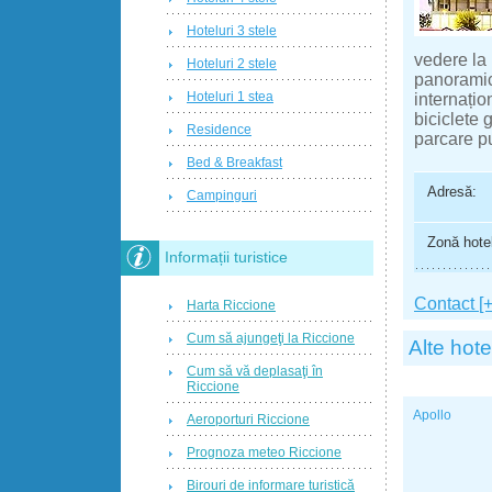
Hoteluri 3 stele
vedere la 
Hoteluri 2 stele
panoramic
Hoteluri 1 stea
internațio
biciclete 
Residence
parcare pu
Bed & Breakfast
Adresă:
Campinguri
Zonă hotel
Informații turistice
Contact [+
Harta Riccione
Cum să ajungeţi la Riccione
Alte hote
Cum să vă deplasaţi în
Riccione
Apollo
Aeroporturi Riccione
Prognoza meteo Riccione
Birouri de informare turistică