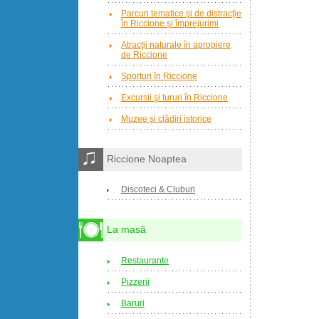
Parcuri tematice şi de distracţie
în Riccione şi împrejurimi
Atracţii naturale în apropiere
de Riccione
Sporturi în Riccione
Excursii şi tururi în Riccione
Muzee şi clădiri istorice
Riccione Noaptea
Discoteci & Cluburi
La masă
Restaurante
Pizzerii
Baruri