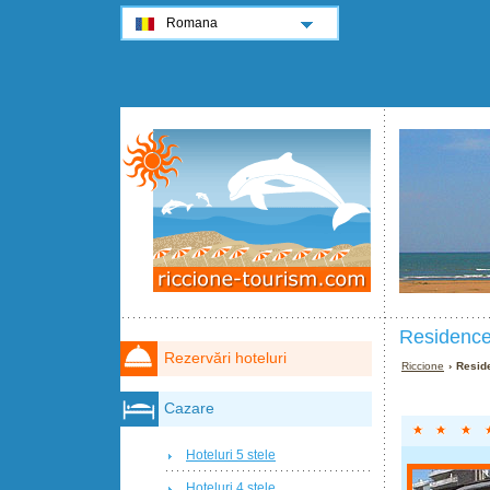
Romana
Residence
Rezervări hoteluri
Riccione
› Resid
Cazare
Hoteluri 5 stele
Hoteluri 4 stele