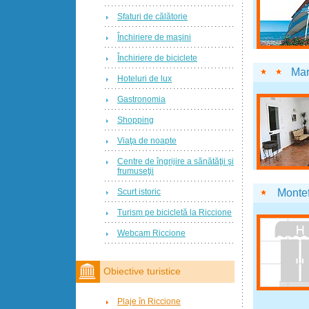
Sfaturi de călătorie
Închiriere de maşini
Închiriere de biciclete
Mar
Hoteluri de lux
Gastronomia
Shopping
Viaţa de noapte
Centre de îngrijire a sănătăţii şi
frumuseţii
Scurt istoric
Montef
Turism pe bicicletă la Riccione
Webcam Riccione
Obiective turistice
Plaje în Riccione