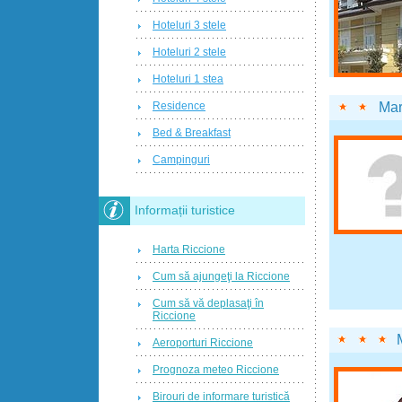
Hoteluri 3 stele
Hoteluri 2 stele
Hoteluri 1 stea
Ma
Residence
Bed & Breakfast
Campinguri
Informații turistice
Harta Riccione
Cum să ajungeţi la Riccione
Cum să vă deplasaţi în
Riccione
Aeroporturi Riccione
Prognoza meteo Riccione
Birouri de informare turistică