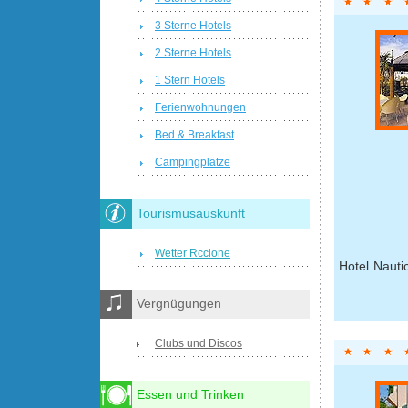
3 Sterne Hotels
2 Sterne Hotels
1 Stern Hotels
Ferienwohnungen
Bed & Breakfast
Campingplätze
Tourismusauskunft
Wetter Rccione
Hotel Nauti
Vergnügungen
Clubs und Discos
Essen und Trinken