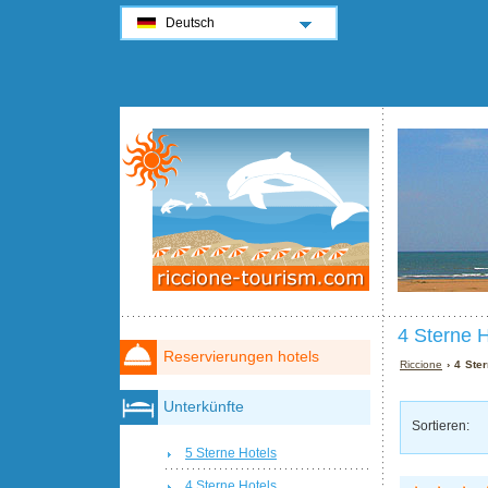
Deutsch
4 Sterne H
Reservierungen hotels
Riccione
› 4 Ster
Unterkünfte
Sortieren:
5 Sterne Hotels
4 Sterne Hotels