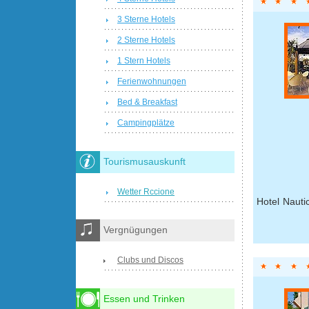
3 Sterne Hotels
2 Sterne Hotels
1 Stern Hotels
Ferienwohnungen
Bed & Breakfast
Campingplätze
Tourismusauskunft
Wetter Rccione
Hotel Nauti
Vergnügungen
Clubs und Discos
Essen und Trinken